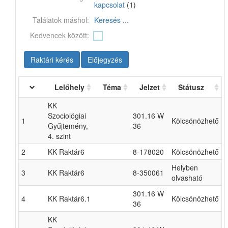
kapcsolat
(1)
Találatok máshol:
Keresés ...
Kedvencek között:
Raktári kérés
Előjegyzés
Lelőhely
Téma
Jelzet
Státusz
KK
Szociológiai
301.16 W
1
Kölcsönözhető
Gyűjtemény,
36
4. szint
2
KK Raktár6
8-178020
Kölcsönözhető
Helyben
3
KK Raktár6
8-350061
olvasható
301.16 W
4
KK Raktár6.1
Kölcsönözhető
36
KK