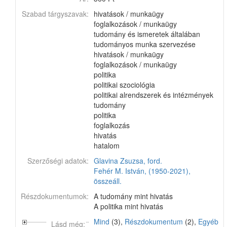
Szabad tárgyszavak:
hivatások / munkaügy
foglalkozások / munkaügy
tudomány és ismeretek általában
tudományos munka szervezése
hivatások / munkaügy
foglalkozások / munkaügy
politika
politikai szociológia
politikai alrendszerek és intézmények
tudomány
politika
foglalkozás
hivatás
hatalom
Szerzőségi adatok:
Glavina Zsuzsa, ford.
Fehér M. István, (1950-2021),
összeáll.
Részdokumentumok:
A tudomány mint hivatás
A politika mint hivatás
Mind
(3),
Részdokumentum
(2),
Egyéb
Lásd még: