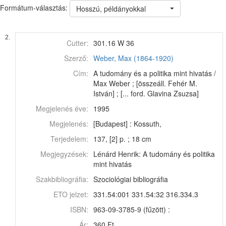
Formátum-választás:
Hosszú, példányokkal
2.
Cutter:
301.16 W 36
Szerző:
Weber, Max (1864-1920)
Cím:
A tudomány és a politika mint hivatás /
Max Weber ; [összeáll. Fehér M.
István] ; [... ford. Glavina Zsuzsa]
Megjelenés éve:
1995
Megjelenés:
[Budapest] : Kossuth,
Terjedelem:
137, [2] p. ; 18 cm
Megjegyzések:
Lénárd Henrik: A tudomány és politika
mint hivatás
Szakbibliográfia:
Szociológiai bibliográfia
ETO jelzet:
331.54:001 331.54:32 316.334.3
ISBN:
963-09-3785-9 (fűzött) :
Ár:
360 Ft