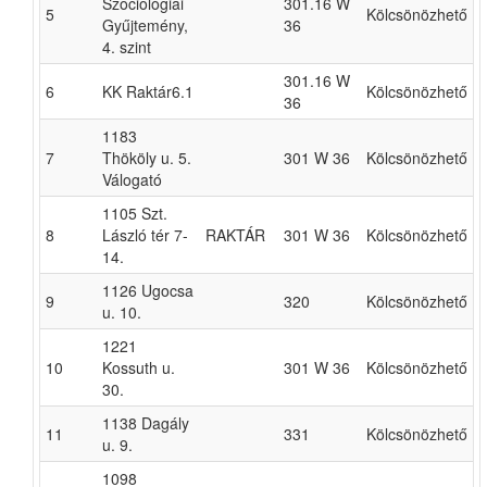
Szociológiai
301.16 W
5
Kölcsönözhető
Gyűjtemény,
36
4. szint
301.16 W
6
KK Raktár6.1
Kölcsönözhető
36
1183
7
Thököly u. 5.
301 W 36
Kölcsönözhető
Válogató
1105 Szt.
8
László tér 7-
RAKTÁR
301 W 36
Kölcsönözhető
14.
1126 Ugocsa
9
320
Kölcsönözhető
u. 10.
1221
10
Kossuth u.
301 W 36
Kölcsönözhető
30.
1138 Dagály
11
331
Kölcsönözhető
u. 9.
1098