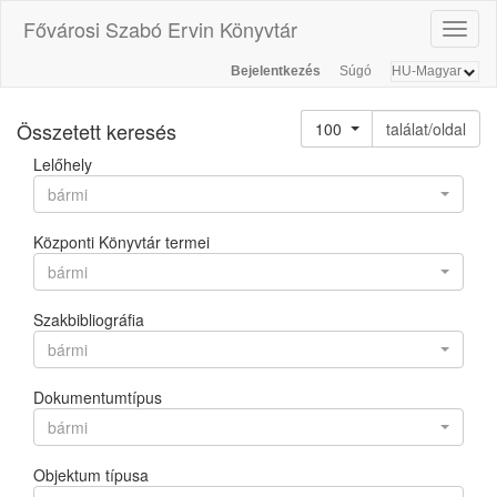
Fővárosi Szabó Ervin Könyvtár
Toggl
naviga
Bejelentkezés
Súgó
Összetett keresés
100
találat/oldal
Lelőhely
bármi
Központi Könyvtár termei
bármi
Szakbibliográfia
bármi
Dokumentumtípus
bármi
Objektum típusa