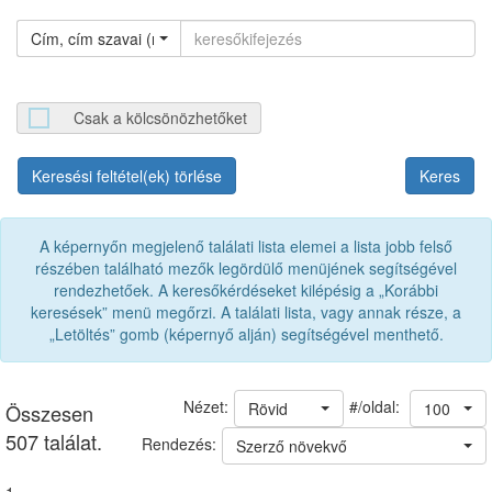
Cím, cím szavai (névváltozat nélkül)
Csak a kölcsönözhetőket
Keresési feltétel(ek) törlése
A képernyőn megjelenő találati lista elemei a lista jobb felső
részében található mezők legördülő menüjének segítségével
rendezhetőek. A keresőkérdéseket kilépésig a „Korábbi
keresések” menü megőrzi. A találati lista, vagy annak része, a
„Letöltés” gomb (képernyő alján) segítségével menthető.
#/oldal:
Nézet:
Rövid
100
Összesen
507 találat.
Rendezés:
Szerző növekvő