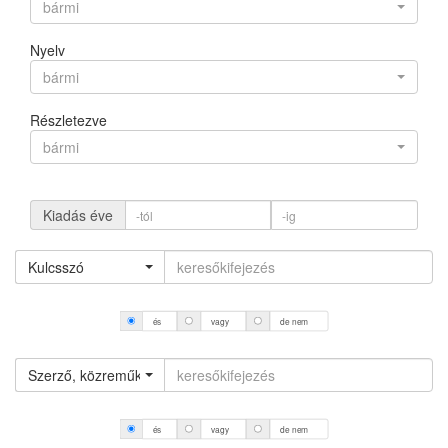
bármi
Nyelv
bármi
Részletezve
bármi
Kiadás éve
Kulcsszó
és
vagy
de nem
Szerző, közreműködő (névváltozattal)
és
vagy
de nem