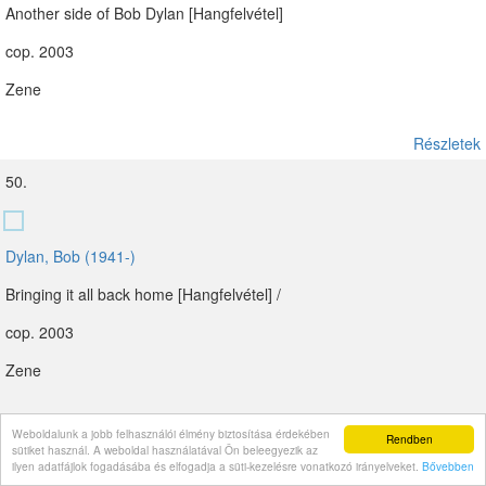
Another side of Bob Dylan [Hangfelvétel]
cop. 2003
Zene
Részletek
50.
Dylan, Bob (1941-)
Bringing it all back home [Hangfelvétel] /
cop. 2003
Zene
Részletek
Weboldalunk a jobb felhasználói élmény biztosítása érdekében
Rendben
sütiket használ. A weboldal használatával Ön beleegyezik az
51.
ilyen adatfájlok fogadásába és elfogadja a süti-kezelésre vonatkozó irányelveket.
Bővebben