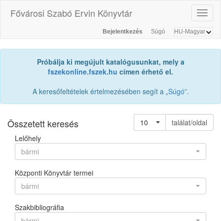
Fővárosi Szabó Ervin Könyvtár
Toggl
naviga
Bejelentkezés
Súgó
Próbálja ki megújult katalógusunkat, mely a
fszekonline.fszek.hu
címen érhető el.
A keresőfeltételek értelmezésében segít a „
Súgó
”.
Összetett keresés
10
találat/oldal
Lelőhely
bármi
Központi Könyvtár termei
bármi
Szakbibliográfia
bármi