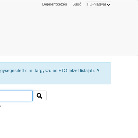
Bejelentkezés
Súgó
ységesített cím, tárgyszó és ETO-jelzet listáját). A
.