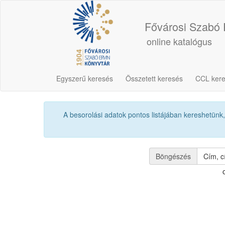
Fővárosi Szabó 
online katalógus
Egyszerű keresés
Összetett keresés
CCL ker
A besorolási adatok pontos listájában kereshetünk, 
Böngészés
Cím, c