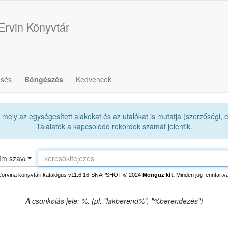
Ervin Könyvtár
esés
Böngészés
Kedvencek
mely az egységesített alakokat és az utalókat is mutatja (szerzőségi, eg
Találatok a kapcsolódó rekordok számát jelentik.
ím szavai (névváltozat nélkül)
Corvina könyvtári katalógus v11.6.16-SNAPSHOT
© 2024
Monguz kft.
Minden jog fenntartva
A csonkolás jele: %. (pl. "lakberend%", "%berendezés")