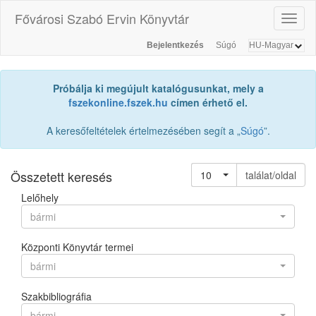
Fővárosi Szabó Ervin Könyvtár
Toggl
naviga
Bejelentkezés
Súgó
Próbálja ki megújult katalógusunkat, mely a
fszekonline.fszek.hu
címen érhető el.
A keresőfeltételek értelmezésében segít a „
Súgó
”.
Összetett keresés
10
találat/oldal
Lelőhely
bármi
Központi Könyvtár termei
bármi
Szakbibliográfia
bármi