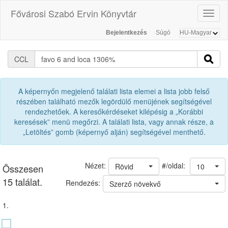
Fővárosi Szabó Ervin Könyvtár
Toggl
naviga
Bejelentkezés
Súgó
CCL
A képernyőn megjelenő találati lista elemei a lista jobb felső
részében található mezők legördülő menüjének segítségével
rendezhetőek. A keresőkérdéseket kilépésig a „Korábbi
keresések” menü megőrzi. A találati lista, vagy annak része, a
„Letöltés” gomb (képernyő alján) segítségével menthető.
#/oldal:
Nézet:
Rövid
10
Összesen
15 találat.
Rendezés:
Szerző növekvő
1.