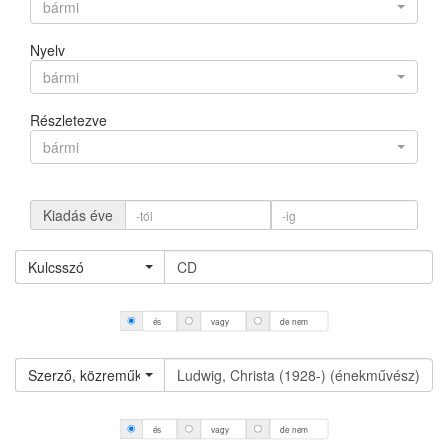
bármi
Nyelv
bármi
Részletezve
bármi
Kiadás éve
Kulcsszó
és
vagy
de nem
Szerző, közreműködő (névváltozat nélkül)
és
vagy
de nem