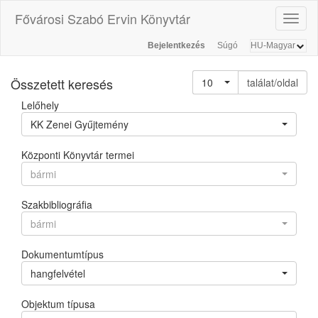
Fővárosi Szabó Ervin Könyvtár
Toggl
naviga
Bejelentkezés
Súgó
Összetett keresés
10
találat/oldal
Lelőhely
KK Zenei Gyűjtemény
Központi Könyvtár termei
bármi
Szakbibliográfia
bármi
Dokumentumtípus
hangfelvétel
Objektum típusa