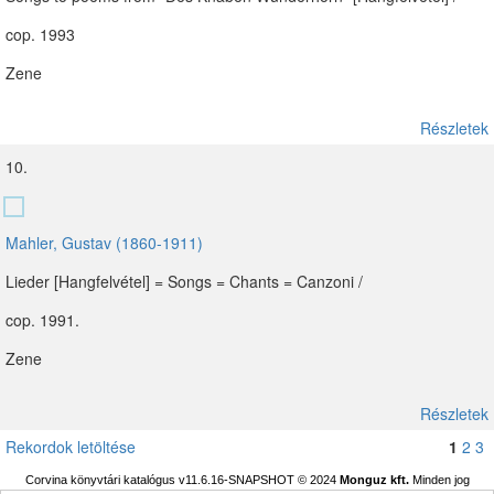
cop. 1993
Zene
Részletek
10.
Mahler, Gustav (1860-1911)
Lieder [Hangfelvétel] = Songs = Chants = Canzoni /
cop. 1991.
Zene
Részletek
Rekordok letöltése
1
2
3
Corvina könyvtári katalógus v11.6.16-SNAPSHOT
© 2024
Monguz kft.
Minden jog