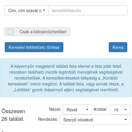
Cím, cím szavai (névváltozat nélkül)
Csak a kölcsönözhetőket
Keresési feltétel(ek) törlése
A képernyőn megjelenő találati lista elemei a lista jobb felső
részében található mezők legördülő menüjének segítségével
rendezhetőek. A keresőkérdéseket kilépésig a „Korábbi
keresések” menü megőrzi. A találati lista, vagy annak része, a
„Letöltés” gomb (képernyő alján) segítségével menthető.
#/oldal:
Nézet:
Rövid
10
Összesen
26 találat.
Rendezés:
Szerző növekvő